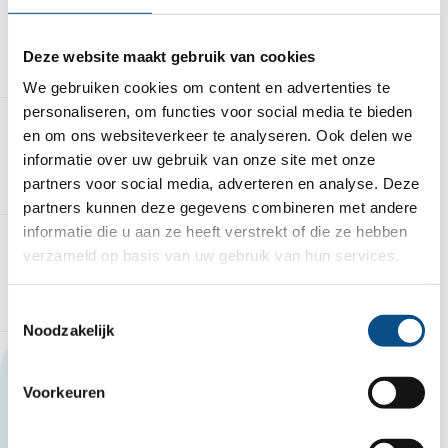
uitvoering en projectleiding. De cultuur is
nuchter, praktisch en gericht op kwaliteit en
Deze website maakt gebruik van cookies
langdurige relaties.
We gebruiken cookies om content en advertenties te
personaliseren, om functies voor social media te bieden
en om ons websiteverkeer te analyseren. Ook delen we
informatie over uw gebruik van onze site met onze
Dit neem je mee
partners voor social media, adverteren en analyse. Deze
partners kunnen deze gegevens combineren met andere
informatie die u aan ze heeft verstrekt of die ze hebben
verzameld op basis van uw gebruik van hun services.
Dit bieden wij
Toestemmingsselectie
Noodzakelijk
Deze vacature delen?
Voorkeuren
Mail deze vacature