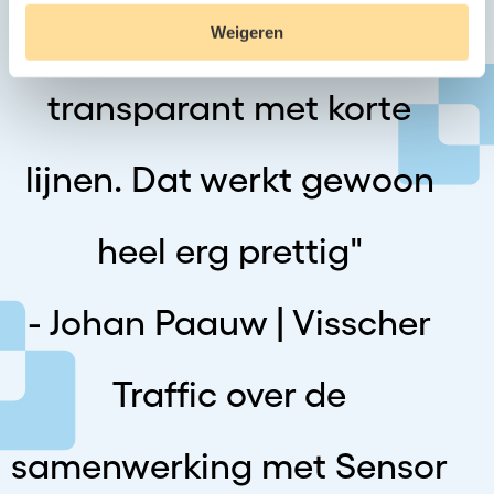
"Het is open, het is
Sensor Campus
Weigeren
transparant met korte
lijnen. Dat werkt gewoon
heel erg prettig"
- Johan Paauw | Visscher
Traffic over de
samenwerking met Sensor