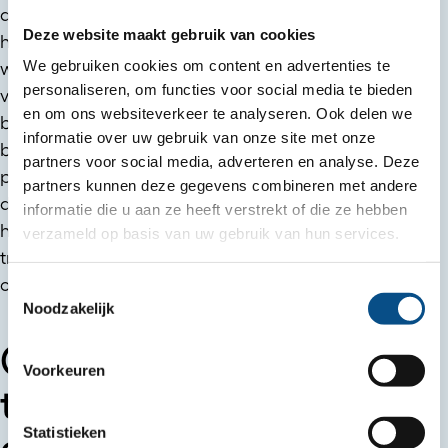
als een van de topbedrijven waar je graag bij
Deze website maakt gebruik van cookies
hoort in ons vakgebied,” legt Emanuel uit. “We
We gebruiken cookies om content en advertenties te
willen onze specialisten binden en boeien door
personaliseren, om functies voor social media te bieden
verrassende en uitdagende projecten aan te
en om ons websiteverkeer te analyseren. Ook delen we
bieden. We vragen door, staan dichtbij, zijn
informatie over uw gebruik van onze site met onze
betrokken bij elkaar en daardoor weten we wat
partners voor social media, adverteren en analyse. Deze
past of nodig is. Het doel is altijd om elke persoon
partners kunnen deze gegevens combineren met andere
de middelen te bieden om het beste uit zichzelf te
informatie die u aan ze heeft verstrekt of die ze hebben
halen. Daarom bieden we ontwikkeltrajecten,
verzameld op basis van uw gebruik van hun services.
traineeships en opleidingen aan welke allemaal
onder onze academy vallen.”
Toestemmingsselectie
Noodzakelijk
Ontwikkeltrajecten,
Voorkeuren
traineeships en
Statistieken