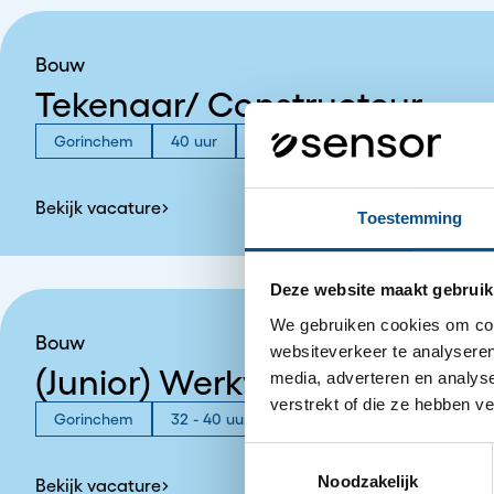
Bouw
Tekenaar/ Constructeur
Gorinchem
40 uur
€2800 - €3200
Bekijk vacature
Toestemming
Deze website maakt gebruik
We gebruiken cookies om cont
Bouw
websiteverkeer te analyseren
(Junior) Werkvoorbereider
media, adverteren en analys
verstrekt of die ze hebben v
Gorinchem
32 - 40 uur
€3200 - €5990
Toestemmingsselectie
Noodzakelijk
Bekijk vacature