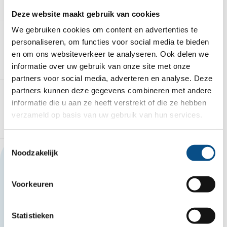
uitvoerders en andere werkvoorbereiders.
Deze website maakt gebruik van cookies
We gebruiken cookies om content en advertenties te
personaliseren, om functies voor social media te bieden
Dit neem je mee
en om ons websiteverkeer te analyseren. Ook delen we
informatie over uw gebruik van onze site met onze
partners voor social media, adverteren en analyse. Deze
partners kunnen deze gegevens combineren met andere
informatie die u aan ze heeft verstrekt of die ze hebben
Dit bieden wij
verzameld op basis van uw gebruik van hun services.
Toestemmingsselectie
Noodzakelijk
Deze vacature delen?
Voorkeuren
Mail deze vacature
Statistieken