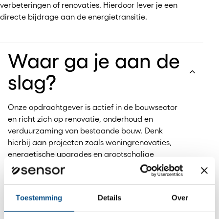
verbeteringen of renovaties. Hierdoor lever je een
directe bijdrage aan de energietransitie.
Waar ga je aan de
slag?
Onze opdrachtgever is actief in de bouwsector
en richt zich op renovatie, onderhoud en
verduurzaming van bestaande bouw. Denk
hierbij aan projecten zoals woningrenovaties,
energetische upgrades en grootschalige
onderhoudsprojecten.
De organisatie kenmerkt zich door een
praktische en resultaatgerichte werkwijze, met
Toestemming
Details
Over
veel aandacht voor kwaliteit en samenwerking.
Je werkt in een team met projectleiders,