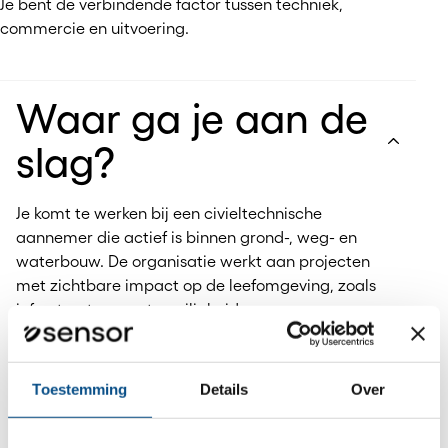
Je bent de verbindende factor tussen techniek,
commercie en uitvoering.
Waar ga je aan de
slag?
Je komt te werken bij een civieltechnische
aannemer die actief is binnen grond-, weg- en
waterbouw. De organisatie werkt aan projecten
met zichtbare impact op de leefomgeving, zoals
infrastructuur, waterveiligheid en
gebiedsontwikkeling.
De cultuur is nuchter en betrokken, met korte
lijnen en veel ruimte voor eigen initiatief.
Toestemming
Details
Over
Samenwerken staat centraal en successen
worden gezamenlijk behaald.