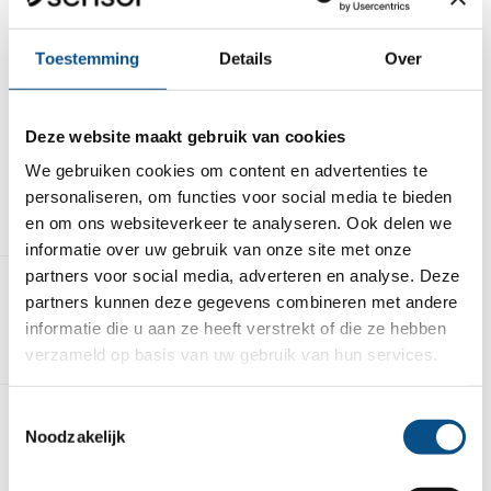
beste resultaat voor de klant.
Daarnaast is er veel aandacht voor persoonlijke
Toestemming
Details
Over
ontwikkeling en groei. Medewerkers krijgen de
ruimte om initiatief te nemen, nieuwe ideeën
aan te dragen en zichzelf verder te ontwikkelen
Deze website maakt gebruik van cookies
binnen hun vakgebied. Duurzaamheid en
We gebruiken cookies om content en advertenties te
innovatie spelen een belangrijke rol in de manier
personaliseren, om functies voor social media te bieden
waarop projecten worden uitgevoerd en
en om ons websiteverkeer te analyseren. Ook delen we
producten worden ontwikkeld.
informatie over uw gebruik van onze site met onze
partners voor social media, adverteren en analyse. Deze
partners kunnen deze gegevens combineren met andere
Dit neem je mee
informatie die u aan ze heeft verstrekt of die ze hebben
verzameld op basis van uw gebruik van hun services.
Toestemmingsselectie
Noodzakelijk
Dit bieden wij