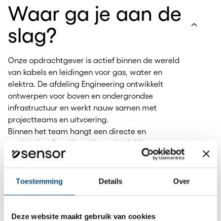
Waar ga je aan de
slag?
Onze opdrachtgever is actief binnen de wereld
van kabels en leidingen voor gas, water en
elektra. De afdeling Engineering ontwikkelt
ontwerpen voor boven en ondergrondse
infrastructuur en werkt nauw samen met
projectteams en uitvoering.
Binnen het team hangt een directe en
praktische sfeer. Korte lijnen, duidelijke
communicatie en ruimte voor initiatief staan
centraal. Als engineer kom je terecht in een
omgeving die zich blijft ontwikkelen en waar
Toestemming
Details
Over
technisch inzicht veel waarde heeft.
Deze website maakt gebruik van cookies