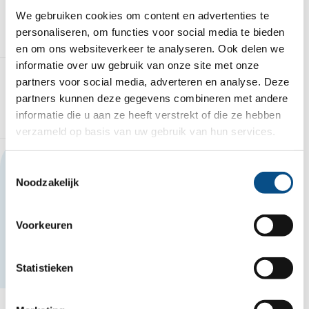
We gebruiken cookies om content en advertenties te
Dit neem je mee
personaliseren, om functies voor social media te bieden
en om ons websiteverkeer te analyseren. Ook delen we
informatie over uw gebruik van onze site met onze
partners voor social media, adverteren en analyse. Deze
partners kunnen deze gegevens combineren met andere
Dit bieden wij
informatie die u aan ze heeft verstrekt of die ze hebben
verzameld op basis van uw gebruik van hun services.
Deze vacature delen?
Toestemmingsselectie
Noodzakelijk
Mail deze vacature
Voorkeuren
Statistieken