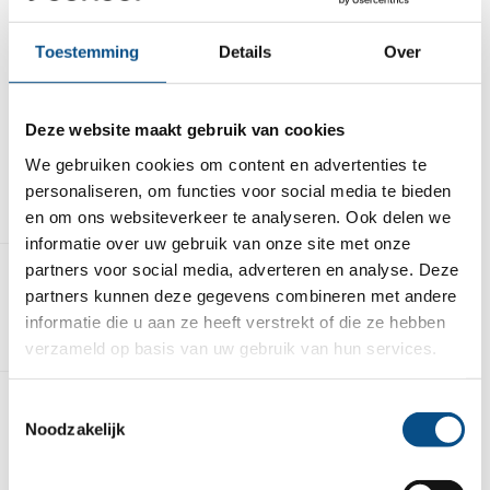
Groningen richt het team zich op het versterken
van gebouwen in aardbevingsgevoelige
Toestemming
Details
Over
gebieden. Je komt terecht in een betrokken en
deskundig team van zo’n 30 collega’s – van
modelleurs tot projectleiders – waar
Deze website maakt gebruik van cookies
kennisdeling, samenwerking en humor centraal
staan. Samen zorgen jullie ervoor dat de
We gebruiken cookies om content en advertenties te
Groningers weer met vertrouwen in hun huizen
personaliseren, om functies voor social media te bieden
kunnen wonen.
en om ons websiteverkeer te analyseren. Ook delen we
informatie over uw gebruik van onze site met onze
partners voor social media, adverteren en analyse. Deze
partners kunnen deze gegevens combineren met andere
Dit neem je mee
informatie die u aan ze heeft verstrekt of die ze hebben
verzameld op basis van uw gebruik van hun services.
Toestemmingsselectie
Noodzakelijk
Dit bieden wij