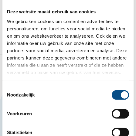
teamverband impact te maken op grote,
complexe projecten.
Deze website maakt gebruik van cookies
We gebruiken cookies om content en advertenties te
personaliseren, om functies voor social media te bieden
en om ons websiteverkeer te analyseren. Ook delen we
Dit neem je mee
informatie over uw gebruik van onze site met onze
partners voor social media, adverteren en analyse. Deze
partners kunnen deze gegevens combineren met andere
informatie die u aan ze heeft verstrekt of die ze hebben
verzameld op basis van uw gebruik van hun services.
Dit bieden wij
Toestemmingsselectie
Noodzakelijk
Deze vacature delen?
Voorkeuren
Mail deze vacature
Statistieken