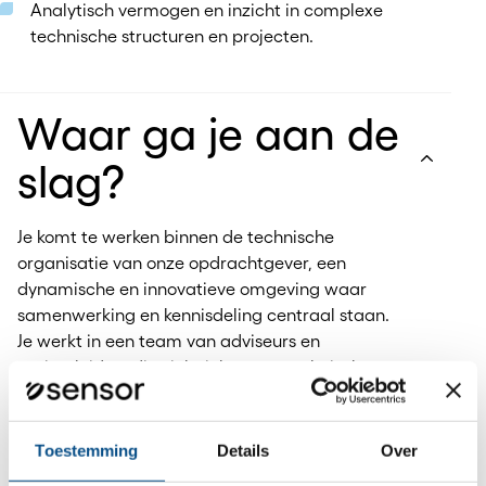
Analytisch vermogen en inzicht in complexe
technische structuren en projecten.
Waar ga je aan de
slag?
Je komt te werken binnen de technische
organisatie van onze opdrachtgever, een
dynamische en innovatieve omgeving waar
samenwerking en kennisdeling centraal staan.
Je werkt in een team van adviseurs en
projectleiders die zich richten op technische
optimalisatie en beleidsontwikkeling.
Hier heerst een cultuur van professionaliteit,
betrokkenheid en betrouwbaarheid. Jij krijgt de
Toestemming
Details
Over
ruimte om zelfstandig te werken én in